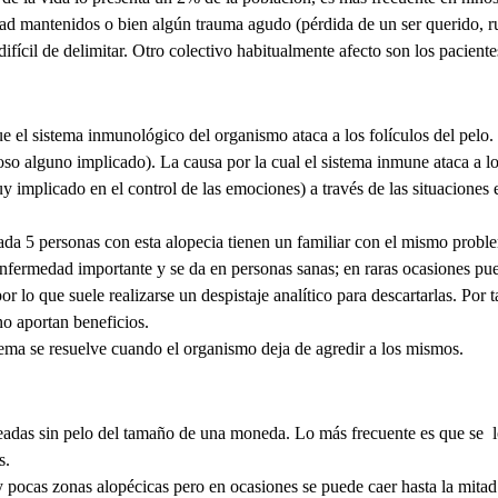
edad mantenidos o bien algún trauma agudo (pérdida de un ser querido, 
s difícil de delimitar. Otro colectivo habitualmente afecto son los pacie
 el sistema inmunológico del organismo ataca a los folículos del pelo.
ioso alguno implicado). La causa por la cual el sistema inmune ataca a l
y implicado en el control de las emociones) a través de las situaciones e
ada 5 personas con esta alopecia tienen un familiar con el mismo probl
 enfermedad importante y se da en personas sanas; en raras ocasiones 
 por lo que suele realizarse un despistaje analítico para descartarlas. Po
o aportan beneficios.
lema se resuelve cuando el organismo deja de agredir a los mismos.
adas sin pelo del tamaño de una moneda. Lo más frecuente es que se lo
s.
y pocas zonas alopécicas pero en ocasiones se puede caer hasta la mitad