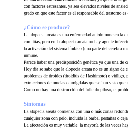
con factores estresantes, ya sea elevados niveles de ansi
grado en que este factor es el responsable del trastorno e
¿Cómo se produce?
La alopecia areata es una enfermedad autoinmune en la que
con tiñas, pero en la alopecia areata no hay agente infecc
la activación del sistema límbico (una parte del cerebro mu
inmune.
Parece haber una predisposición genética ya que una de c
Hoy día se sabe que la alopecia areata no es un signo de
problemas de tiroides (tiroiditis de Hashimoto) o vitíligo,
extracciones de muelas o amígdalas que se han visto que n
Como no hay una destrucción del folículo piloso, el prob
Síntomas
La alopecia areata comienza con una o más zonas redonde
cualquier zona con pelo, incluida la barba, pestañas o ceja
La afectación es muy variable, la mayoría de las veces ha