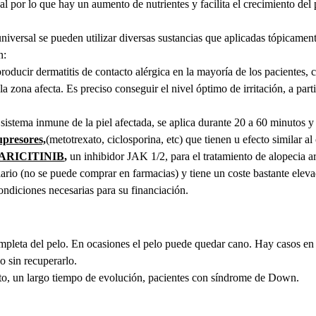
l por lo que hay un aumento de nutrientes y facilita el crecimiento del p
 universal se pueden utilizar diversas sustancias que aplicadas tópicame
n:
roducir dermatitis de contacto alérgica en la mayoría de los pacientes, 
la zona afecta. Es preciso conseguir el nivel óptimo de irritación, a part
l sistema inmune de la piel afectada, se aplica durante 20 a 60 minutos 
presores,
(metotrexato, ciclosporina, etc) que tienen u efecto similar 
ARICITINIB
,
un inhibidor JAK 1/2, para el tratamiento de alopecia a
ario (no se puede comprar en farmacias) y tiene un coste bastante elev
ndiciones necesarias para su financiación.
ompleta del pelo. En ocasiones el pelo puede quedar cano. Hay casos e
 sin recuperarlo.
rito, un largo tiempo de evolución, pacientes con síndrome de Down.