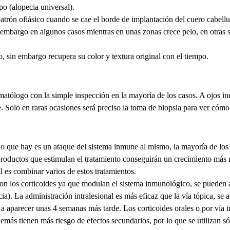
po (alopecia universal).
trón ofiásico cuando se cae el borde de implantación del cuero cabellu
n embargo en algunos casos mientras en unas zonas crece pelo, en otras s
, sin embargo recupera su color y textura original con el tiempo.
rmatólogo con la simple inspección en la mayoría de los casos. A ojos i
 Solo en raras ocasiones será preciso la toma de biopsia para ver cómo s
 lo que hay es un ataque del sistema inmune al mismo, la mayoría de los
 productos que estimulan el tratamiento conseguirán un crecimiento más
al es combinar varios de estos tratamientos.
on los corticoides ya que modulan el sistema inmunológico, se pueden ap
cia). La administración intralesional es más eficaz que la vía tópica, se
a aparecer unas 4 semanas más tarde. Los corticoides orales o por vía 
ás tienen más riesgo de efectos secundarios, por lo que se utilizan só