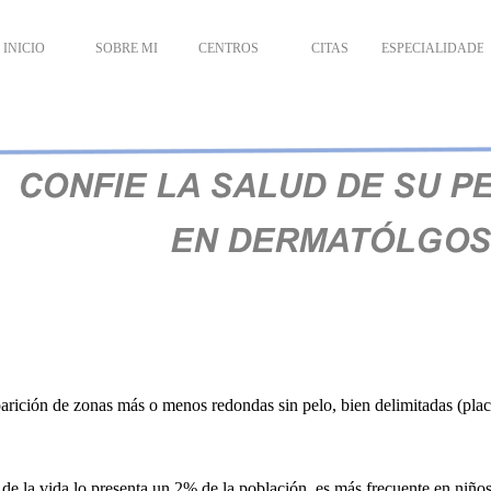
INICIO
SOBRE MI
CENTROS
CITAS
ESPECIALIDADE
parición de zonas más o menos redondas sin pelo, bien delimitadas (plac
 de la vida lo presenta un 2% de la población, es más frecuente en niño